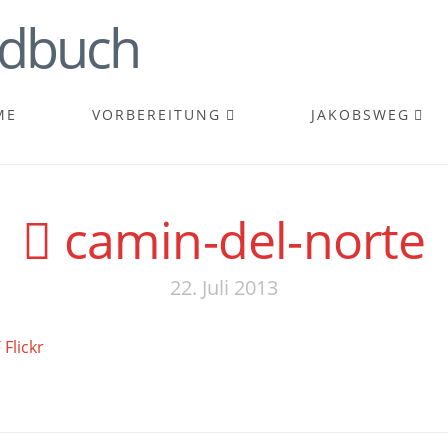
ME
VORBEREITUNG
JAKOBSWEG
camin-del-norte
22. Juli 2013