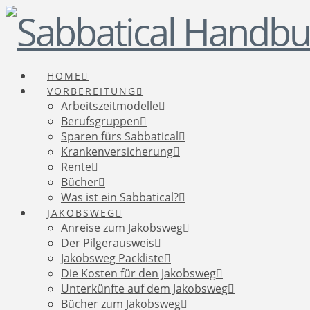
HOME
VORBEREITUNG
Arbeitszeitmodelle
Berufsgruppen
Sparen fürs Sabbatical
Krankenversicherung
Rente
Bücher
Was ist ein Sabbatical?
JAKOBSWEG
Anreise zum Jakobsweg
Der Pilgerausweis
Jakobsweg Packliste
Die Kosten für den Jakobsweg
Unterkünfte auf dem Jakobsweg
Bücher zum Jakobsweg