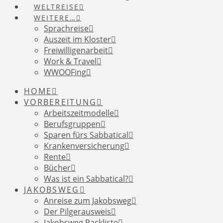
WELTREISE
WEITERE…
Sprachreise
Auszeit im Kloster
Freiwilligenarbeit
Work & Travel
WWOOFing
HOME
VORBEREITUNG
Arbeitszeitmodelle
Berufsgruppen
Sparen fürs Sabbatical
Krankenversicherung
Rente
Bücher
Was ist ein Sabbatical?
JAKOBSWEG
Anreise zum Jakobsweg
Der Pilgerausweis
Jakobsweg Packliste