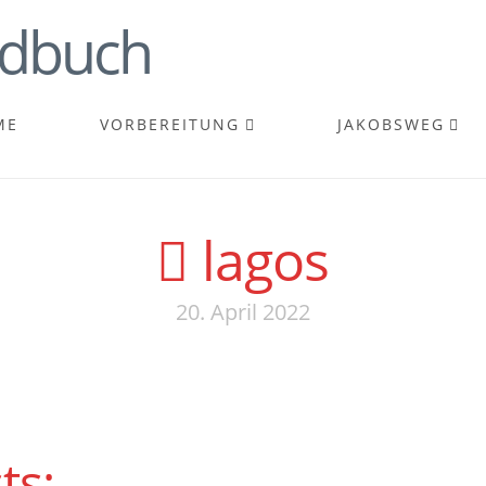
ME
VORBEREITUNG
JAKOBSWEG
lagos
20. April 2022
ts: