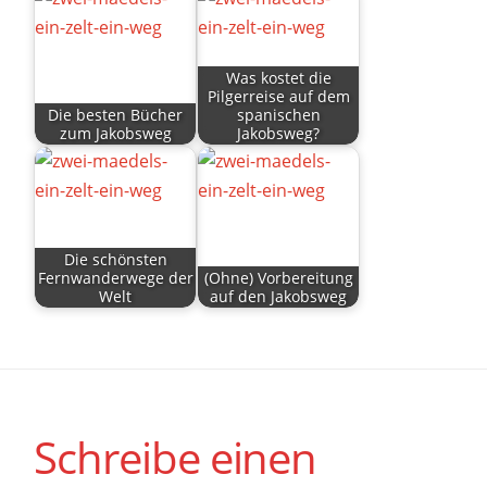
Was kostet die
Pilgerreise auf dem
Die besten Bücher
spanischen
zum Jakobsweg
Jakobsweg?
Die schönsten
Fernwanderwege der
(Ohne) Vorbereitung
Welt
auf den Jakobsweg
Schreibe einen