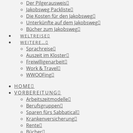
Der Pilgerausweis
Jakobsweg Packliste
Die Kosten für den Jakobsweg
Unterkünfte auf dem Jakobsweg
Bücher zum Jakobsweg
WELTREISE
WEITERE…
Sprachreise
Auszeit im Kloster
Freiwilligenarbeit
Work & Travel
WWOOFing
HOME
VORBEREITUNG
Arbeitszeitmodelle
Berufsgruppen
Sparen fürs Sabbatical
Krankenversicherung
Rente
Bücher